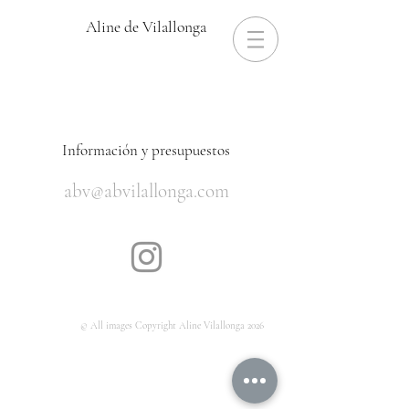
Aline de Vilallonga
Información
y presupuestos
abv@abvilallonga.com
© All images Copyright Aline Vilallonga 2026